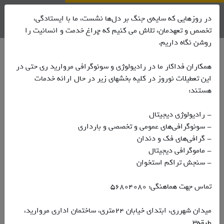
نوبت دهی اینترنتی
در روزهایی که سایه‌ی جنگ بر دل‌ها نشست، ما با ایستادگی،
تخصص و تعهدمان، تلاش می کنیم که چراغ خدمت و انسانیت را
روشن نگاه داریم.
خبری موجود نمی باشد
همکاران فداکار ما در رادیولوژی و سونوگرافی مروارید ری حتی در
این تعطیلات نوروز در کلیه بخشهای زیر در حال ارائه خدمات
جستجو
هستند:
- رادیولوژی دیجیتال
- سونوگرافی‌های عمومی و تخصصی و بارداری
- گرافی‌های فک و دندان
- ماموگرافی دیجیتال
مرتب سازی
- سنجش تراکم استخوان
جدید ترین
تماس جهت هماهنگی: ۵۶۸۰۴۰۸۰
پربازدید ترین
میدان شهرری، ابتدای خیابان ۲۴متری، ساختمان اداری مروارید،
محبوب ترین
طبقه۳