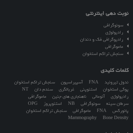
نوبت دهی اینترنتی
سونوگرافی
رادیولوژی
رادیوگرافی فک و دندان
ماموگرافی
سنجش تراکم استخوان
کلمات کلیدی
ندول تیروئید
FNA
آسپیراسیون
سنجش تراکم استخوان
پوکی استخوان
استئوپنی
غربالگری
سندم دان
NT
رادیولوژی
آنومالی
ناهنجاری های جنین
ماموگرافی
سرطان سینه
سونوگرافی
NB
استئوپروز
OPG
پانورکس
FNA
ماموگرافی
سنجش تراکم استخوان
Mammography
Bone Density