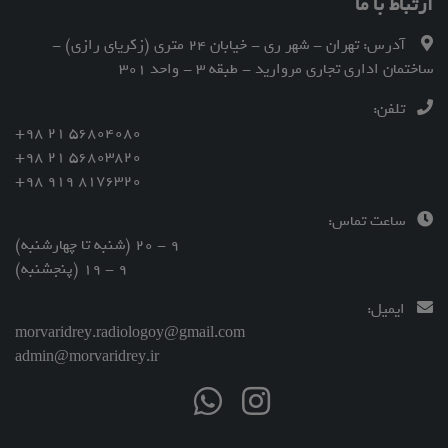
ارتباط با ما
آدرس: تهران - شهر ری - خیابان 24 متری (زکریای رازی) -
ساختمان اداری تجاری مروارید - طبقه 3 - واحد 301
تلفن:
56804080 21 98+
56803820 21 98+
8176320 919 98+
ساعت تماس:
9 - 20 (شنبه تا چهارشنبه)
9 - 19 (پنجشنبه)
ایمیل:
morvaridrey.radiologoy@gmail.com
admin@morvaridrey.ir