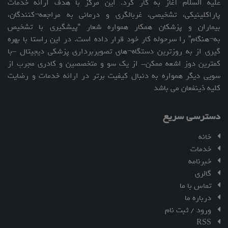
علیه السلام آغاز به کار کرد. این مرکز با هدف ارائه خدمات
پاراکلینیکی، تشخیصی، غربالگری و درمانی به مراجعه¬کنندگان،
بیماران و پزشکان همکار همواره شعار “پیشگیری با تشخیص
به¬هنگام” را سرحوله کار خود قرار داده است. در این راستا با بهره
گیری از به روزترین دستگاه¬های تصویربرداری پزشکی دیجیتال –با
کمترین دوز اشعه ممکن- از یک سو و متخصصین و کادری مجرب از
سویی دیگر همواره به دنبال کیفیت برتر در ارائه خدمات و رضایت
کلیه ذینفعان می باشد
دسترسی سریع
خانه
خدمات
خبرنامه
گالری
تماس با ما
درباره ما
ورود / ثبت نام
RSS