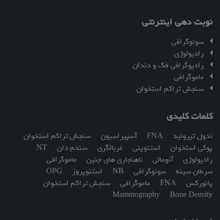
نوبت دهی اینترنتی
سونوگرافی
رادیولوژی
رادیوگرافی فک و دندان
ماموگرافی
سنجش تراکم استخوان
کلمات کلیدی
ندول تیروئید
FNA
آسپیراسیون
سنجش تراکم استخوان
پوکی استخوان
استئوپنی
غربالگری
سندم دان
NT
رادیولوژی
آنومالی
ناهنجاری های جنین
ماموگرافی
سرطان سینه
سونوگرافی
NB
استئوپروز
OPG
پانورکس
FNA
ماموگرافی
سنجش تراکم استخوان
Mammography
Bone Density