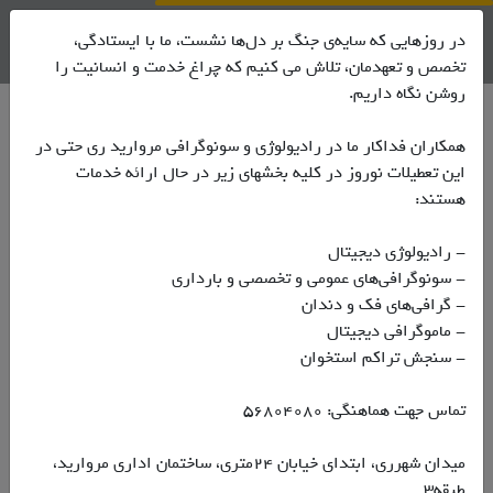
نوبت دهی اینترنتی
در روزهایی که سایه‌ی جنگ بر دل‌ها نشست، ما با ایستادگی،
تخصص و تعهدمان، تلاش می کنیم که چراغ خدمت و انسانیت را
روشن نگاه داریم.
خبری موجود نمی باشد
همکاران فداکار ما در رادیولوژی و سونوگرافی مروارید ری حتی در
این تعطیلات نوروز در کلیه بخشهای زیر در حال ارائه خدمات
جستجو
هستند:
- رادیولوژی دیجیتال
- سونوگرافی‌های عمومی و تخصصی و بارداری
- گرافی‌های فک و دندان
- ماموگرافی دیجیتال
مرتب سازی
- سنجش تراکم استخوان
جدید ترین
تماس جهت هماهنگی: ۵۶۸۰۴۰۸۰
پربازدید ترین
میدان شهرری، ابتدای خیابان ۲۴متری، ساختمان اداری مروارید،
محبوب ترین
طبقه۳