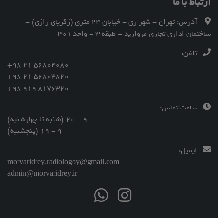
ارتباط با ما
آدرس: تهران - شهر ری - خیابان 24 متری (زکریای رازی) -
ساختمان اداری تجاری مروارید - طبقه 3 - واحد 301
تلفن:
56804080 21 98+
56803820 21 98+
8176320 919 98+
ساعت تماس:
9 - 20 (شنبه تا چهارشنبه)
9 - 19 (پنجشنبه)
ایمیل:
morvaridrey.radiologoy@gmail.com
admin@morvaridrey.ir