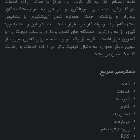
علیه السلام آغاز به کار کرد. این مرکز با هدف ارائه خدمات
پاراکلینیکی، تشخیصی، غربالگری و درمانی به مراجعه¬کنندگان،
بیماران و پزشکان همکار همواره شعار “پیشگیری با تشخیص
به¬هنگام” را سرحوله کار خود قرار داده است. در این راستا با بهره
گیری از به روزترین دستگاه¬های تصویربرداری پزشکی دیجیتال –با
کمترین دوز اشعه ممکن- از یک سو و متخصصین و کادری مجرب از
سویی دیگر همواره به دنبال کیفیت برتر در ارائه خدمات و رضایت
کلیه ذینفعان می باشد
دسترسی سریع
خانه
خدمات
خبرنامه
گالری
تماس با ما
درباره ما
ورود / ثبت نام
RSS