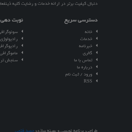
دنبال کیفیت برتر در ارائه خدمات و رضایت کلیه ذینفعا
دسترسی سریع
نوبت دهی ا
خانه
سونوگرافی
خدمات
رادیولوژی
خبرنامه
رادیوگراف
گالری
ماموگرافی
تماس با ما
سنجش ترا
درباره ما
ورود / ثبت نام
RSS
طراحی، برنامه نویسی و بهینه سازی:
حمید فتحی