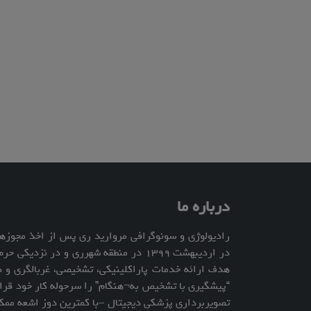
درباره ما
رادیولوژی و سونوگرافی مروارید ری پس از اخذ مجوزهای
در اردیبهشت ۱۳۹۹ در منطقه شهرری و در ن
هدف ارائه خدمات پاراکلینیکی، تشخیصی، غربالگری و د
“پیشگیری با تشخیص به¬هنگام” را سرحوله کار خود قرار 
تصویربرداری پزشکی دیجیتال –با کمترین دوز اشعه ممک