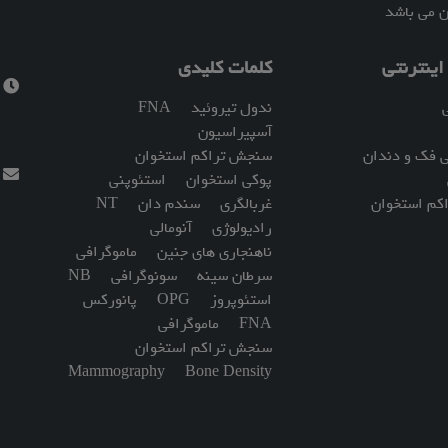
ن می باشد
ینترنتی
کلمات کلیدی
س
ندول تیروئید
FNA
آسپیراسیون
ی فک و دندان
سنجش تراکم استخوان
ا
پوکی استخوان
استئوپنی
کم استخوان
غربالگری
سندم دان
NT
رادیولوژی
آنومالی
ناهنجاری های جنین
ماموگرافی
سرطان سینه
سونوگرافی
NB
استئوپروز
OPG
پانورکس
FNA
ماموگرافی
سنجش تراکم استخوان
Mammography
Bone Density