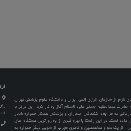
ارت
 لازم از سازمان انرژی اتمی ایران و دانشگاه علوم پزشکی تهران
زدیکی حرم حضرت عبدالعظیم حسنی علیه السلام آغاز به کار کرد. این مرکز با
301
رمانی به مراجعه¬کنندگان، بیماران و پزشکان همکار همواره شعار
داده است. در این راستا با بهره گیری از به روزترین دستگاه¬های
ت
ن- از یک سو و متخصصین و کادری مجرب از سویی دیگر همواره به