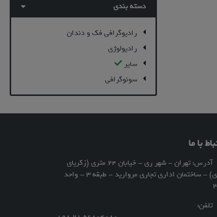
دسته بندی
رادیوگرافی فک و دندان
رادیولوژی
سایر
سونوگرافی
باط با ما
آدرس: تهران - شهر ری - خیابان 24 متری (زکریای
رازی) - ساختمان اداری تجاری مروارید - طبقه 3 - واحد
لفن: