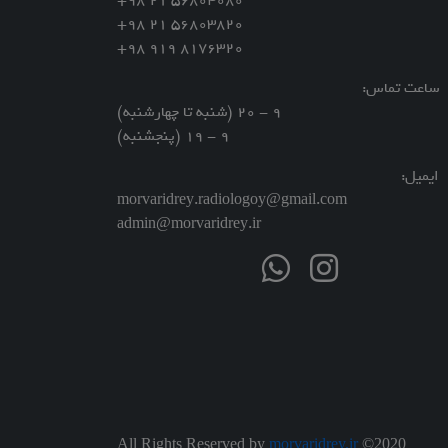
56804080 21 98+
56803820 21 98+
8176320 919 98+
اعت تماس:
9 - 20 (شنبه تا چهارشنبه)
9 - 19 (پنجشنبه)
یمیل:
morvaridrey.radiologoy@gmail.com
admin@morvaridrey.ir
All Rights Reserved by
morvaridrey.ir
©2020