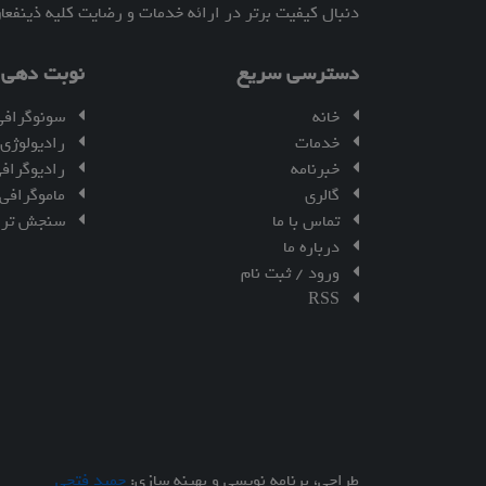
دنبال کیفیت برتر در ارائه خدمات و رضایت کلیه ذینفعا
دسترسی سریع
نوبت دهی ا
خانه
سونوگرافی
خدمات
رادیولوژی
خبرنامه
رادیوگراف
گالری
ماموگرافی
تماس با ما
سنجش ترا
درباره ما
ورود / ثبت نام
RSS
طراحی، برنامه نویسی و بهینه سازی:
حمید فتحی