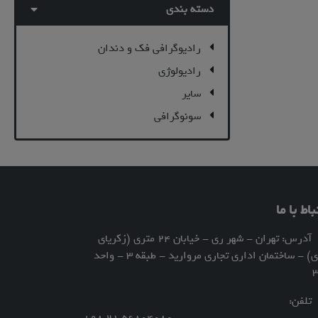
دسته بندی
رادیوگرافی فک و دندان
رادیولوژی
سایر
سونوگرافی
باط با ما
آدرس: تهران - شهر ری - خیابان 24 متری (زکریای
رازی) - ساختمان اداری تجاری مروارید - طبقه 3 - واحد
لفن: