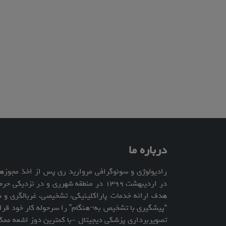
درباره ما
رادیولوژی و سونوگرافی مروارید ری پس از اخذ مجوزهای
در اردیبهشت ۱۳۹۹ در منطقه شهرری و در ن
هدف ارائه خدمات پاراکلینیکی، تشخیصی، غربالگری و د
“پیشگیری با تشخیص به¬هنگام” را سرحوله کار خود قرار 
تصویربرداری پزشکی دیجیتال –با کمترین دوز اشعه ممک