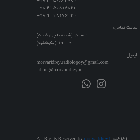
56804080 21 98+
56803820 21 98+
8176320 919 98+
اعت تماس:
9 - 20 (شنبه تا چهارشنبه)
9 - 19 (پنجشنبه)
یمیل:
morvaridrey.radiologoy@gmail.com
admin@morvaridrey.ir
All Rights Reserved by
morvaridrey.ir
©2020