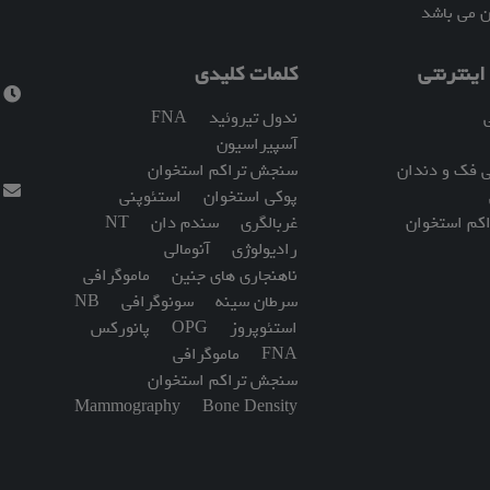
ن می باشد
ینترنتی
کلمات کلیدی
س
ندول تیروئید
FNA
آسپیراسیون
ی فک و دندان
سنجش تراکم استخوان
ا
پوکی استخوان
استئوپنی
کم استخوان
غربالگری
سندم دان
NT
رادیولوژی
آنومالی
ناهنجاری های جنین
ماموگرافی
سرطان سینه
سونوگرافی
NB
استئوپروز
OPG
پانورکس
FNA
ماموگرافی
سنجش تراکم استخوان
Mammography
Bone Density