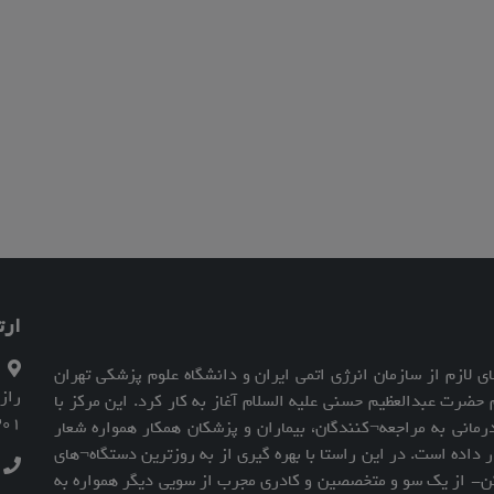
ارت
 لازم از سازمان انرژی اتمی ایران و دانشگاه علوم پزشکی تهران
زدیکی حرم حضرت عبدالعظیم حسنی علیه السلام آغاز به کار کرد. این مرکز با
301
رمانی به مراجعه¬کنندگان، بیماران و پزشکان همکار همواره شعار
داده است. در این راستا با بهره گیری از به روزترین دستگاه¬های
ت
ن- از یک سو و متخصصین و کادری مجرب از سویی دیگر همواره به